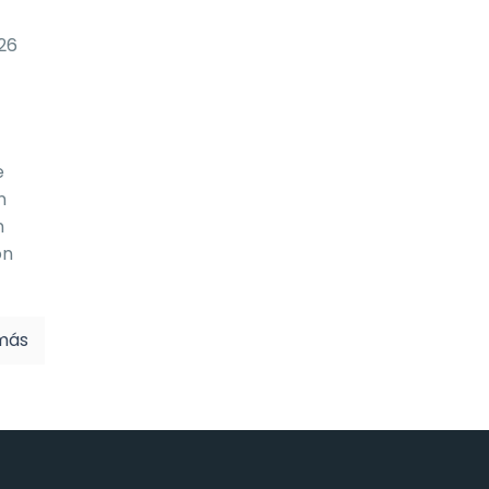
026
e
n
n
on
más