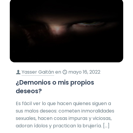
Yasser Gaitán
en
mayo 16, 2022
¿Demonios o mis propios
deseos?
Es fácil ver lo que hacen quienes siguen a
sus malos deseos: cometen inmoralidades
sexuales, hacen cosas impuras y viciosas,
adoran ídolos y practican la brujería.
[…]