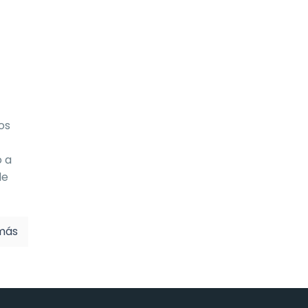
os
o a
de
más