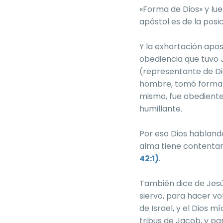
«Forma de Dios» y lue
apóstol es de la posi
Y la exhortación apo
obediencia que tuvo 
(representante de Dio
hombre, tomó forma (c
mismo, fue obediente
humillante.
Por eso Dios hablando
alma tiene contentami
42:1)
.
También dice de Jesús
siervo, para hacer vo
de Israel, y el Dios m
tribus de Jacob, y pa