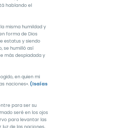
stá hablando el
s la misma humildad y
 en forma de Dios
se estatus y siendo
 se humilló así
rte más despiadada y
cogido, en quien mi
las naciones».
(Isaías
ntre para ser su
imado seré en los ojos
ervo para levantar las
 luz de las naciones,