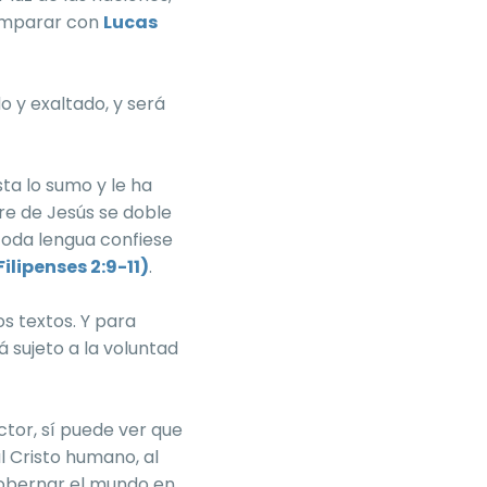
omparar con
Lucas
o y exaltado, y será
sta lo sumo y le ha
e de Jesús se doble
y toda lengua confiese
Filipenses 2:9-11)
.
s textos. Y para
á sujeto a la voluntad
ctor, sí puede ver que
al Cristo humano, al
gobernar el mundo en