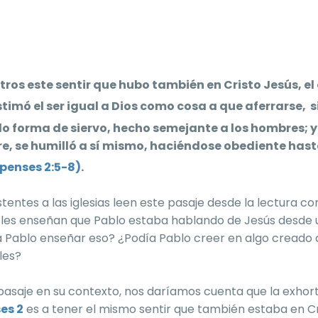
tros este sentir que hubo también en Cristo Jesús, el 
stimó el ser igual a Dios como cosa a que aferrarse,
s
o forma de siervo, hecho semejante a los hombres;
y
, se humilló a sí mismo, haciéndose obediente hasta
ipenses 2:5-8)
.
stentes a las iglesias leen este pasaje desde la lectura c
 les enseñan que Pablo estaba hablando de Jesús desde 
a Pablo enseñar eso? ¿Podía Pablo creer en algo creado 
les?
pasaje en su contexto, nos daríamos cuenta que la exhort
ses 2
es a tener el mismo sentir que también estaba en Cr