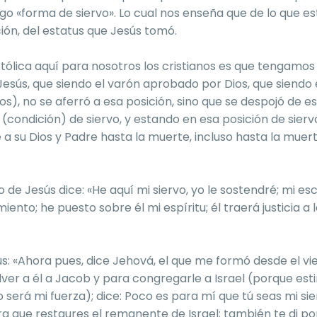
go «forma de siervo». Lo cual nos enseña que de lo que e
ción, del estatus que Jesús tomó.
stólica aquí para nosotros los cristianos es que tengamo
Jesús, que siendo el varón aprobado por Dios, que siendo
s), no se aferró a esa posición, sino que se despojó de e
ondición) de siervo, y estando en esa posición de siervo,
 a su Dios y Padre hasta la muerte, incluso hasta la mue
 de Jesús dice: «He aquí mi siervo, yo le sostendré; mi es
ento; he puesto sobre él mi espíritu; él traerá justicia a 
: «Ahora pues, dice Jehová, el que me formó desde el vie
lver a él a Jacob y para congregarle a Israel (porque est
ío será mi fuerza); dice: Poco es para mí que tú seas mi si
ra que restaures el remanente de Israel; también te di por