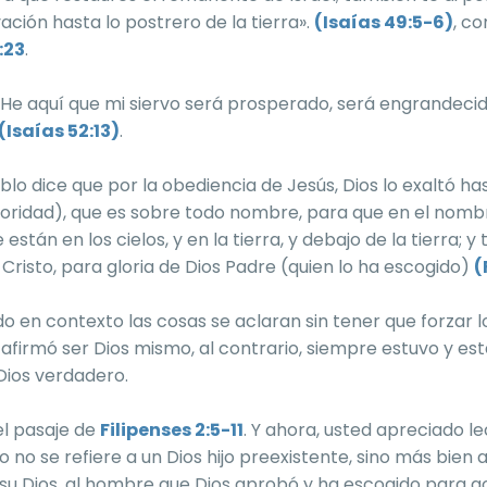
ación hasta lo postrero de la tierra».
(Isaías 49:5-6)
, c
:23
.
 «He aquí que mi siervo será prosperado, será engrandecid
(Isaías 52:13)
.
blo dice que por la obediencia de Jesús, Dios lo exaltó ha
ridad), que es sobre todo nombre, para que en el nombr
e están en los cielos, y en la tierra, y debajo de la tierra; 
 Cristo, para gloria de Dios Padre (quien lo ha escogido)
(
en contexto las cosas se aclaran sin tener que forzar lo
 afirmó ser Dios mismo, al contrario, siempre estuvo y est
 Dios verdadero.
el pasaje de
Filipenses 2:5-11
. Y ahora, usted apreciado le
o no se refiere a un Dios hijo preexistente, sino más bien 
u Dios, al hombre que Dios aprobó y ha escogido para 