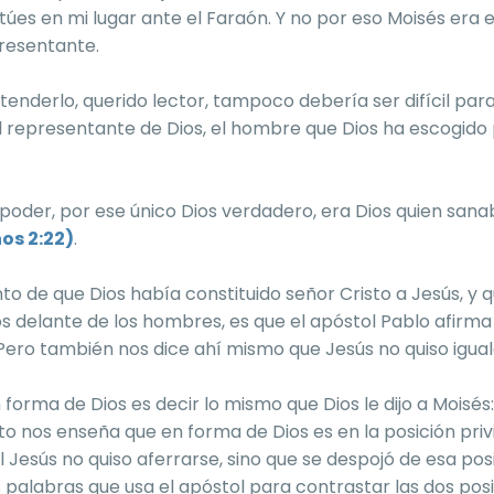
túes en mi lugar ante el Faraón. Y no por eso Moisés era e
presentante.
ntenderlo, querido lector, tampoco debería ser difícil pa
l representante de Dios, el hombre que Dios ha escogido 
poder, por ese único Dios verdadero, era Dios quien sana
os 2:22)
.
o de que Dios había constituido señor Cristo a Jesús, y q
 delante de los hombres, es que el apóstol Pablo afirma 
Pero también nos dice ahí mismo que Jesús no quiso igual
 forma de Dios es decir lo mismo que Dios le dijo a Moisés:
to nos enseña que en forma de Dios es en la posición priv
al Jesús no quiso aferrarse, sino que se despojó de esa po
 palabras que usa el apóstol para contrastar las dos posi