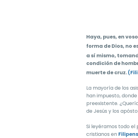
Haya, pues, en voso
forma de Dios, no e
a sí mismo, tomand
condición de hombre
muerte de cruz.
(Fil
La mayoría de los asi
han impuesto, donde
preexistente. ¿Querí
de Jesús y los apósto
Si leyéramos todo el 
cristianos en
Filipen