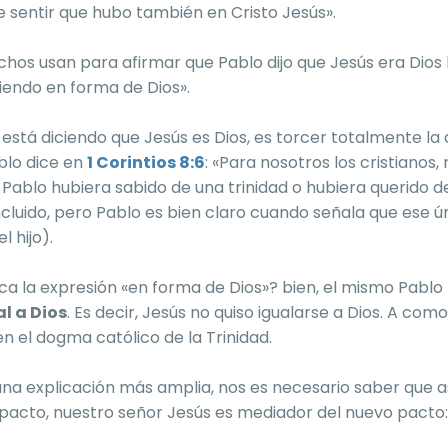
 sentir que hubo también en Cristo Jesús».
uchos usan para afirmar que Pablo dijo que Jesús era Dio
siendo en forma de Dios».
está diciendo que Jesús es Dios, es torcer totalmente la 
blo dice en
1 Corintios 8:6
: «Para nosotros los cristianos
Si Pablo hubiera sabido de una trinidad o hubiera querido d
ncluido, pero Pablo es bien claro cuando señala que ese 
l hijo).
ica la expresión «en forma de Dios»? bien, el mismo Pablo
al a Dios
. Es decir, Jesús no quiso igualarse a Dios. A como
 el dogma católico de la Trinidad.
una explicación más amplia, nos es necesario saber que 
pacto, nuestro señor Jesús es mediador del nuevo pacto: