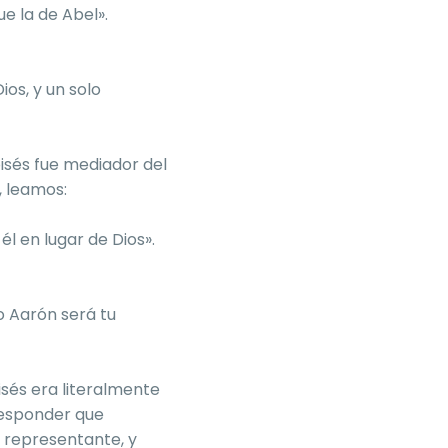
e la de Abel».
os, y un solo
isés fue mediador del
, leamos:
 él en lugar de Dios».
o Aarón será tu
sés era literalmente
responder que
i representante, y