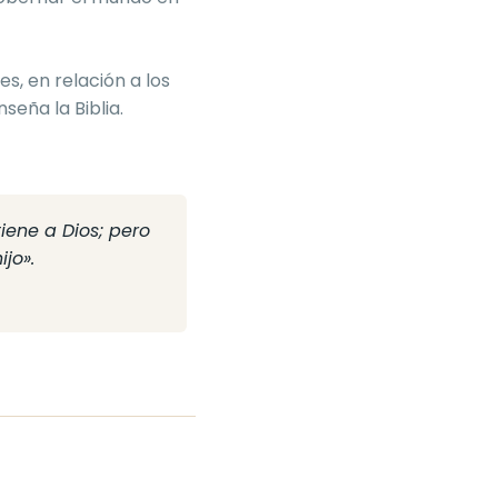
s, en relación a los
eña la Biblia.
iene a Dios; pero
jo».