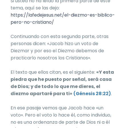
Si usted no ha leído la primera parte de este
tema, aquí se las dejo:
https://lafedejesus.net/el-diezmo-es-biblico-
pero-no-cristiano/
Continuando con esta segunda parte, otras
personas dicen: «Jacob hizo un voto de
Diezmar y por eso el Diezmo debemos de
practicarlo nosotros los Cristianos».
El texto que ellos citan, es el siguiente:
«Y esta
piedra que he puesto por señal, será casa
de Dios; y de todo lo que me dieres, el
diezmo apartaré para ti»
(Génesis 28:22)
.
En ese pasaje vemos que Jacob hace «un
voto». Pero el voto lo hace él, como individuo,
no es una ordenanza de parte de Dios ni a él